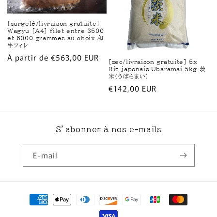
[surgelé/livraison gratuite]
Wagyu [A4] filet entre 3500
et 6000 grammes au choix 和
牛フィレ
Prix
À partir de €563,00 EUR
[sec/livraison gratuite] 5x
habituel
Riz japonais Ubaramai 5kg 茨
米(うばらまい)
Prix
€142,00 EUR
habituel
S’abonner à nos e-mails
E-mail
Moyens
de