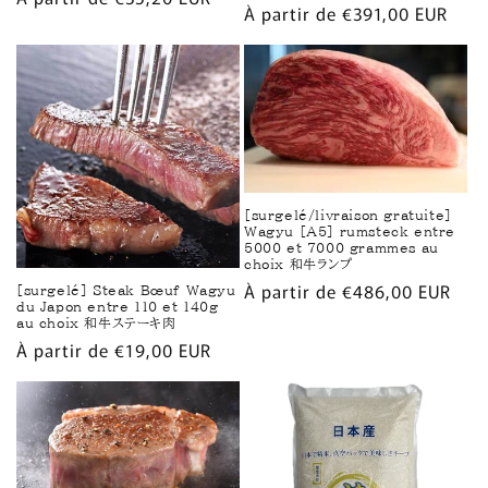
Prix
À partir de €391,00 EUR
habituel
habituel
[surgelé/livraison gratuite]
Wagyu [A5] rumsteck entre
5000 et 7000 grammes au
choix 和牛ランプ
Prix
À partir de €486,00 EUR
[surgelé] Steak Bœuf Wagyu
du Japon entre 110 et 140g
habituel
au choix 和牛ステーキ肉
Prix
À partir de €19,00 EUR
habituel