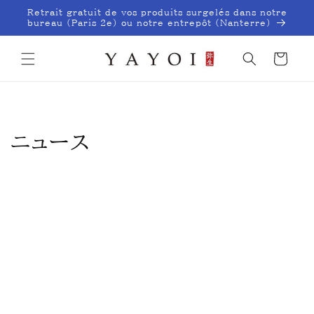
et
Retrait gratuit de vos produits surgelés dans notre
passer
bureau (Paris 2e) ou notre entrepôt (Nanterre)
au
contenu
Panier
ニュース