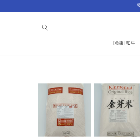
コンテ
ンツに
進む
[冷凍] 和牛