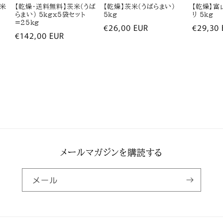
芽米
【乾燥・送料無料】茨米(うば
【乾燥】茨米(うばらまい)
【乾燥】富
らまい) 5kgx5袋セット
5kg
リ 5kg
=25kg
通
€26,00 EUR
通
€29,30 
通
€142,00 EUR
常
常
常
価
価
価
格
格
格
メールマガジンを購読する
メール