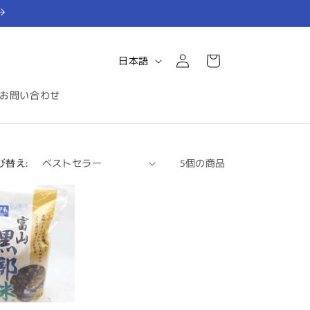
ロ
カ
グ
言
ー
日本語
イ
ト
語
ン
お問い合わせ
び替え:
5個の商品