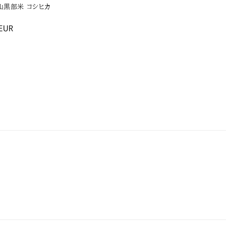
山黒部米 コシヒカ
EUR