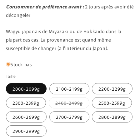
Consommer de préférence avant :
2 jours après avoir été
décongeler
Wagyu japonais de Miyazaki ou de Hokkaido dans la
plupart des cas. La provenance est quand même
susceptible de changer (à l'intérieur du Japon).
Stock bas
Taille
2000-2099g
2100-2199g
2200-2299g
Variante
2300-2399g
2400-2499g
2500-2599g
épuisée
ou
indisponible
2600-2699g
2700-2799g
2800-2899g
2900-2999g