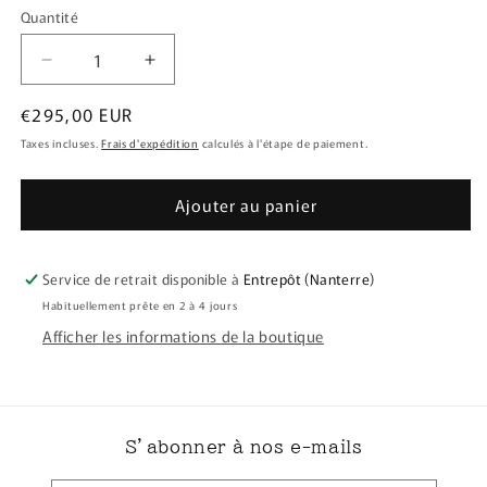
Quantité
Réduire
Augmenter
la
la
Prix
€295,00 EUR
quantité
quantité
de
de
habituel
Taxes incluses.
Frais d'expédition
calculés à l'étape de paiement.
[surgelé]
[surgelé]
[A5]
[A5]
Ajouter au panier
Wagyu
Wagyu
faux
faux
filet
filet
entre
entre
Service de retrait disponible à
Entrepôt (Nanterre)
2000
2000
Habituellement prête en 2 à 4 jours
et
et
Afficher les informations de la boutique
3000
3000
grammes
grammes
au
au
choix
choix
和
和
S’abonner à nos e-mails
牛
牛