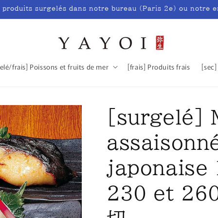
s produits surgelés dans notre bureau (Paris 2e) ou notre 
elé/frais] Poissons et fruits de mer
[frais] Produits frais
[sec]
[surgelé]
assaisonné
japonaise 
230 et 2