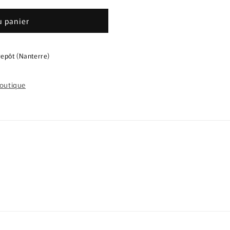
u panier
repôt (Nanterre)
s
boutique