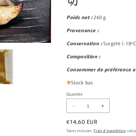
切
Poids net :
260
g
Provenance :
Conservation :
Surgelé (-18ºC
Composition :
Consommer de préférence av
Stock bas
Quantité
Réduire
Augmenter
la
la
Prix
€14,60 EUR
quantité
quantité
de
de
habituel
Taxes incluses.
Frais d'expédition
calcu
[surgelé]
[surgelé]