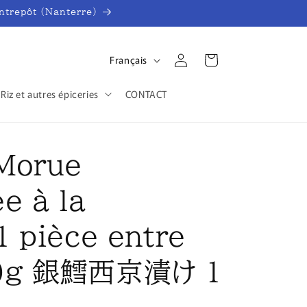
entrepôt (Nanterre)
L
Connexion
Panier
Français
a
 Riz et autres épiceries
CONTACT
n
g
u
 Morue
e
e à la
1 pièce entre
60g 銀鱈西京漬け 1