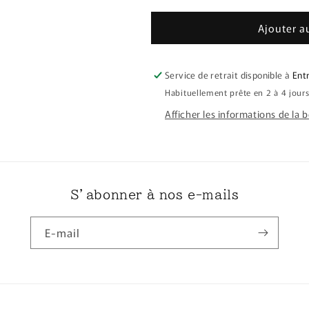
Morue
Morue
assaisonnée
assaisonnée
Ajouter a
à
à
la
la
japonaise
japonaise
Service de retrait disponible à
Ent
1
1
Habituellement prête en 2 à 4 jour
pièce
pièce
entre
entre
Afficher les informations de la 
230
230
et
et
260g
260g
銀
銀
鱈
鱈
S’abonner à nos e-mails
西
西
京
京
E-mail
漬
漬
け
け
1
1
切
切